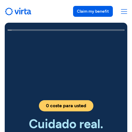
Claim my benefit
0 coste para usted
Cuidado real.